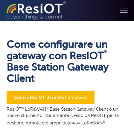
Come configurare un
®
gateway con ResIOT
Base Station Gateway
Client
Scarica ResIOT Base Station Client
ResIOT
®
LoRaWAN
®
Base Station Gateway Client è un
nuovo strumento interamente creato da ResIOT per la
gestione remota dei propri gateway LoRaWAN
®
.