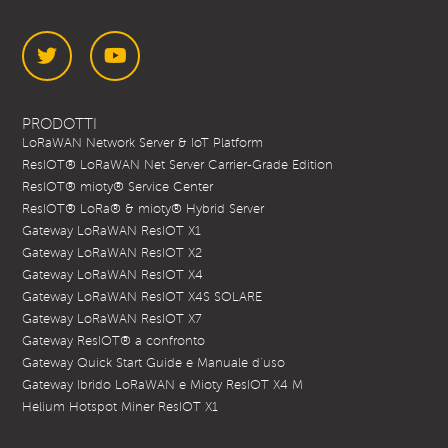
Twitter
YouTube
PRODOTTI
LoRaWAN Network Server & IoT Platform
ResIOT® LoRaWAN Net Server Carrier-Grade Edition
ResIOT® mioty® Service Center
ResIOT® LoRa® & mioty® Hybrid Server
Gateway LoRaWAN ResIOT X1
Gateway LoRaWAN ResIOT X2
Gateway LoRaWAN ResIOT X4
Gateway LoRaWAN ResIOT X4S SOLARE
Gateway LoRaWAN ResIOT X7
Gateway ResIOT® a confronto
Gateway Quick Start Guide e Manuale d’uso
Gateway Ibrido LoRaWAN e Mioty ResIOT X4 M
Helium Hotspot Miner ResIOT X1