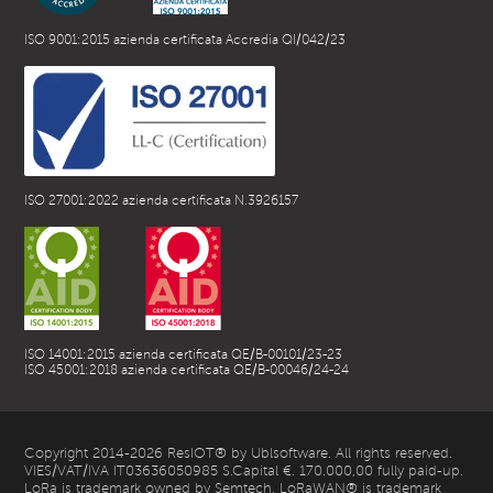
ISO 9001:2015 azienda certificata Accredia QI/042/23
ISO 27001:2022 azienda certificata N.3926157
ISO 14001:2015 azienda certificata QE/B-00101/23-23
ISO 45001:2018 azienda certificata QE/B-00046/24-24
Copyright 2014-2026 ResIOT® by Ublsoftware. All rights reserved.
VIES/VAT/IVA IT03636050985 S.Capital €. 170.000,00 fully paid-up.
LoRa is trademark owned by Semtech. LoRaWAN® is trademark