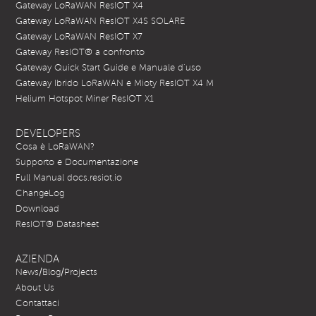
Gateway LoRaWAN ResIOT X4
Gateway LoRaWAN ResIOT X4S SOLARE
Gateway LoRaWAN ResIOT X7
Gateway ResIOT® a confronto
Gateway Quick Start Guide e Manuale d’uso
Gateway Ibrido LoRaWAN e Mioty ResIOT X4 M
Helium Hotspot Miner ResIOT X1
DEVELOPERS
Cosa è LoRaWAN?
Supporto e Documentazione
Full Manual docs.resiot.io
ChangeLog
Download
ResIOT® Datasheet
AZIENDA
News/Blog/Projects
About Us
Contattaci