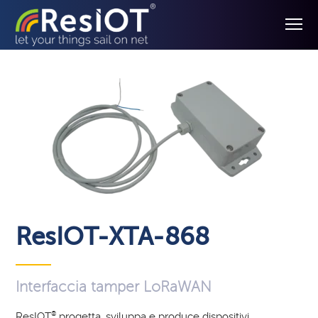
ResIOT-XTA-868
Interfaccia tamper LoRaWAN
ResIOT
®
progetta, sviluppa e produce dispositivi