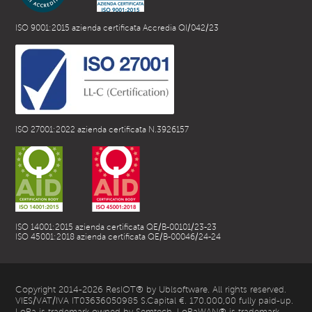
ISO 9001:2015 azienda certificata Accredia QI/042/23
ISO 27001:2022 azienda certificata N.3926157
ISO 14001:2015 azienda certificata QE/B-00101/23-23
ISO 45001:2018 azienda certificata QE/B-00046/24-24
Copyright 2014-2026 ResIOT® by Ublsoftware. All rights reserved.
VIES/VAT/IVA IT03636050985 S.Capital €. 170.000,00 fully paid-up.
LoRa is trademark owned by Semtech. LoRaWAN® is trademark