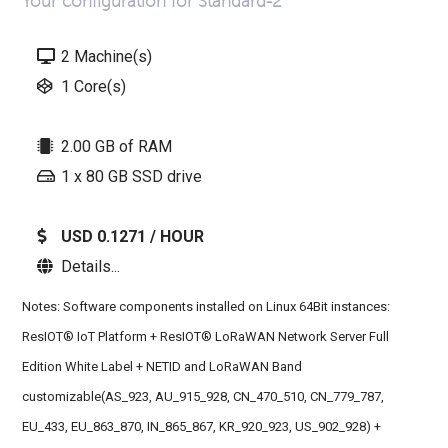
Your configuration for Standard-2
2
Machine(s)
1
Core(s)
2.00
GB of RAM
1 x 80
GB SSD drive
USD 0.1271 / HOUR
Details...
Notes
: Software components installed on Linux 64Bit instances:
ResIOT® IoT Platform + ResIOT® LoRaWAN Network Server Full
Edition White Label + NETID and LoRaWAN Band
customizable(AS_923, AU_915_928, CN_470_510, CN_779_787,
EU_433, EU_863_870, IN_865_867, KR_920_923, US_902_928) +