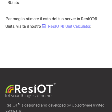
RUnits.
Per meglio stimare il csto del tuo server in ResIOT®
Units, visita il nostro
ResIOT® Unit Calculator
.
®
ResIOT
is designed and developed by Ublsoftware limited
company.