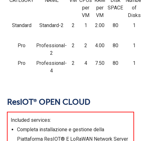
CATEGORY
NAME
VM
CPUs
RAM
Disk
Numbe
per
per
SPACE
of
VM
VM
Disks
Standard
Standard-2
2
1
2.00
80
1
Pro
Professional-
2
2
4.00
80
1
2
Pro
Professional-
2
4
7.50
80
1
4
ResIOT
OPEN CLOUD
®
Included services
:
Completa installazione e gestione della
Piattaforma ResIOT® E LoRaWAN Network Server