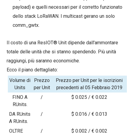
payload) e quelli necessari per il corretto funzionato
dello stack LoRaWAN. I multicast gerano un solo
comm_gwtx.
Il costo di una ResIOT® Unit dipende dall'ammontare
totale delle unità che si stanno spendendo. Più unità
raggiungi, più saranno economiche.
Ecco il piano dettagliato:
Volume di
Prezzo
Prezzo per Unit per le iscrizioni
Units
per Unit
precedenti al 05 Febbraio 2019
FINO A
/
$ 0.025 / € 0.022
RUnits.
DA
RUnits
/
$ 0.016 / € 0.013
A
RUnits.
OLTRE
/
$ 0.002 / € 0.002