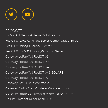
Twitter
YouTube
PRODOTTI
LoRaWAN Network Server & IoT Platform
ResIOT® LoRaWAN Net Server Carrier-Grade Edition
ResIOT® mioty® Service Center
ResIOT® LoRa® & mioty® Hybrid Server
Gateway LoRaWAN ResIOT X1
Gateway LoRaWAN ResIOT X2
Gateway LoRaWAN ResIOT X4
Gateway LoRaWAN ResIOT X4S SOLARE
Gateway LoRaWAN ResIOT X7
Gateway ResIOT® a confronto
Gateway Quick Start Guide e Manuale d’uso
Gateway Ibrido LoRaWAN e Mioty ResIOT X4 M
Helium Hotspot Miner ResIOT X1