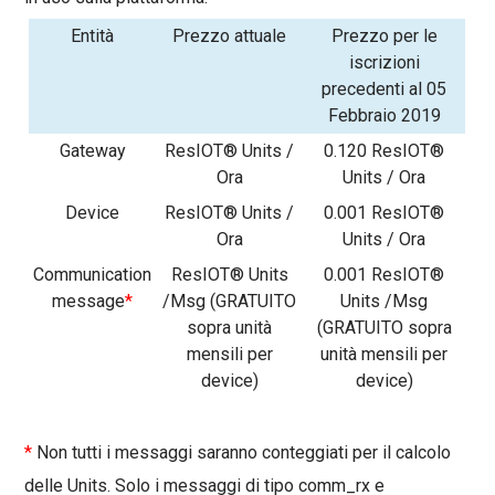
Entità
Prezzo attuale
Prezzo per le
iscrizioni
precedenti al 05
Febbraio 2019
Gateway
ResIOT® Units /
0.120
ResIOT®
Ora
Units / Ora
Device
ResIOT® Units /
0.001
ResIOT®
Ora
Units / Ora
Communication
ResIOT® Units
0.001
ResIOT®
message
*
/Msg (
GRATUITO
Units /Msg
sopra
unità
(
GRATUITO
sopra
mensili
per
unità mensili
per
device
)
device
)
*
Non tutti i messaggi saranno conteggiati per il calcolo
delle Units. Solo i messaggi di tipo
comm_rx
e