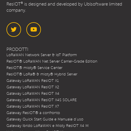
®
ResIOT
is designed and developed by Ublsoftware limited
company.
Twitter
YouTube
PRODOTTI
LoRaWAN Network Server & IoT Platform
ResIOT® LoRaWAN Net Server Carrier-Grade Edition
ResIOT® mioty® Service Center
ResIOT® LoRa® & mioty® Hybrid Server
Gateway LoRaWAN ResIOT X1
Gateway LoRaWAN ResIOT X2
Gateway LoRaWAN ResIOT X4
Gateway LoRaWAN ResIOT X4S SOLARE
Gateway LoRaWAN ResIOT X7
Gateway ResIOT® a confronto
Gateway Quick Start Guide e Manuale d’uso
Gateway Ibrido LoRaWAN e Mioty ResIOT X4 M