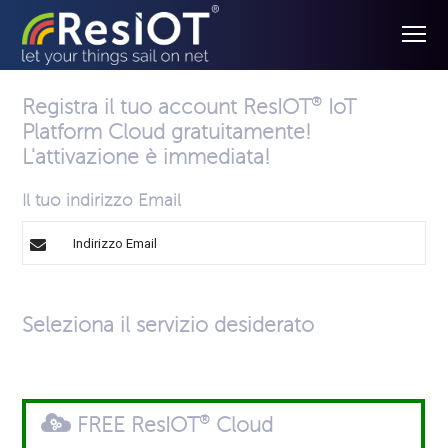
®
Registra il tuo account ResIOT
IoT
Platform Cloud gratuitamente!
L'attivazione è immediata!
Il tuo indirizzo Email
Seleziona il servizio desiderato
®
FREE ResIOT
Cloud