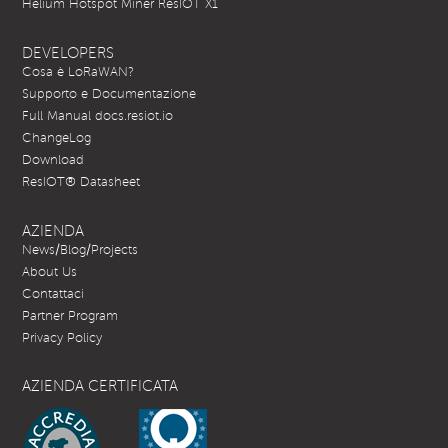
Helium Hotspot Miner ResIOT X1
DEVELOPERS
Cosa è LoRaWAN?
Supporto e Documentazione
Full Manual docs.resiot.io
ChangeLog
Download
ResIOT® Datasheet
AZIENDA
News/Blog/Projects
About Us
Contattaci
Partner Program
Privacy Policy
AZIENDA CERTIFICATA