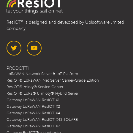
®
ResIOT
is designed and developed by Ublsoftware limited
company.
Twitter
YouTube
PRODOTTI
LoRaWAN Network Server & IoT Platform
ResIOT® LoRaWAN Net Server Carrier-Grade Edition
ResIOT® mioty® Service Center
ResIOT® LoRa® & mioty® Hybrid Server
Gateway LoRaWAN ResIOT X1
Gateway LoRaWAN ResIOT X2
Gateway LoRaWAN ResIOT X4
Gateway LoRaWAN ResIOT X4S SOLARE
Gateway LoRaWAN ResIOT X7
Gateway ResIOT® a confronto