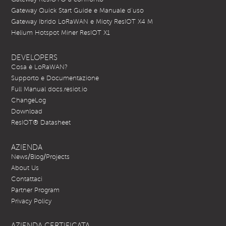
Gateway Quick Start Guide e Manuale d’uso
Gateway Ibrido LoRaWAN e Mioty ResIOT X4 M
Helium Hotspot Miner ResIOT X1
DEVELOPERS
Cosa è LoRaWAN?
Supporto e Documentazione
Full Manual docs.resiot.io
ChangeLog
Download
ResIOT® Datasheet
AZIENDA
News/Blog/Projects
About Us
Contattaci
Partner Program
Privacy Policy
AZIENDA CERTIFICATA