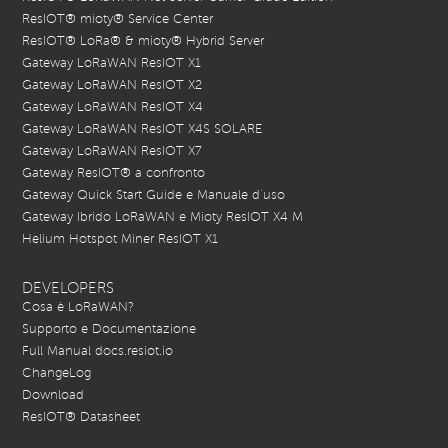
ResIOT® mioty® Service Center
ResIOT® LoRa® & mioty® Hybrid Server
Gateway LoRaWAN ResIOT X1
Gateway LoRaWAN ResIOT X2
Gateway LoRaWAN ResIOT X4
Gateway LoRaWAN ResIOT X4S SOLARE
Gateway LoRaWAN ResIOT X7
Gateway ResIOT® a confronto
Gateway Quick Start Guide e Manuale d’uso
Gateway Ibrido LoRaWAN e Mioty ResIOT X4 M
Helium Hotspot Miner ResIOT X1
DEVELOPERS
Cosa è LoRaWAN?
Supporto e Documentazione
Full Manual docs.resiot.io
ChangeLog
Download
ResIOT® Datasheet