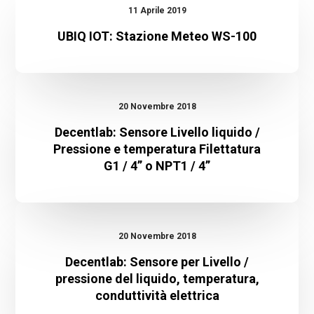
IOT:
11 Aprile 2019
Stazione
UBIQ IOT: Stazione Meteo WS-100
Meteo
WS-
Decentlab:
100
Sensore
20 Novembre 2018
Livello
Decentlab: Sensore Livello liquido /
liquido
Pressione e temperatura Filettatura
G1 / 4” o NPT1 / 4”
/
Pressione
e
Decentlab:
temperatura
Sensore
20 Novembre 2018
Filettatura
per
Decentlab: Sensore per Livello /
G1
Livello
pressione del liquido, temperatura,
/
conduttività elettrica
/
4”