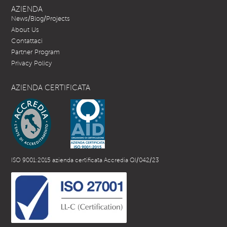
AZIENDA
News/Blog/Projects
About Us
Contattaci
Partner Program
Privacy Policy
AZIENDA CERTIFICATA
ISO 9001:2015 azienda certificata Accredia QI/042/23