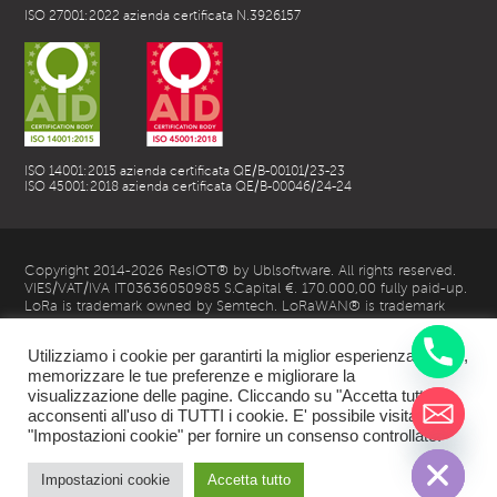
ISO 27001:2022 azienda certificata N.3926157
ISO 14001:2015 azienda certificata QE/B-00101/23-23
ISO 45001:2018 azienda certificata QE/B-00046/24-24
Copyright 2014-2026 ResIOT® by Ublsoftware. All rights reserved.
VIES/VAT/IVA IT03636050985 S.Capital €. 170.000,00 fully paid-up.
LoRa is trademark owned by Semtech. LoRaWAN® is trademark
owned by LoRa Alliance
Utilizziamo i cookie per garantirti la miglior esperienza utente,
memorizzare le tue preferenze e migliorare la
visualizzazione delle pagine. Cliccando su "Accetta tutto",
acconsenti all'uso di TUTTI i cookie. E' possibile visitare
chaty
"Impostazioni cookie" per fornire un consenso controllato.
Hide
| Privacy Policy |
Impostazioni cookie
Accetta tutto