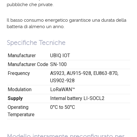
pubbliche che private.
Il basso consumo energetico garantisce una durata della
batteria di almeno un anno.
Specifiche Tecniche
Manufacturer
UBIQ IOT
Manufacturer Code
SN-100
Frequency
AS923, AU915-928, EU863-870,
US902-928
Modulation
LoRaWAN™
Supply
Internal battery LI-SOCL2
Operating
0°C to 50°C
Temperature
Modello interamente preconfigurato per