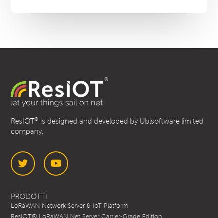
pressione
o
del
NPT1
liquido,
/
temperatura,
4”
conduttività
elettrica
®
ResIOT
is designed and developed by Ublsoftware limited
company.
Twitter
YouTube
PRODOTTI
LoRaWAN Network Server & IoT Platform
ResIOT® LoRaWAN Net Server Carrier-Grade Edition