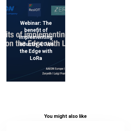
Webinar: The
benefit of
implementing
Industry 4.0 on
the Edge with
LoRa
You might also like
UBIQ