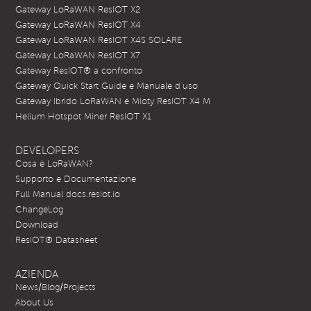
Gateway LoRaWAN ResIOT X2
Gateway LoRaWAN ResIOT X4
Gateway LoRaWAN ResIOT X4S SOLARE
Gateway LoRaWAN ResIOT X7
Gateway ResIOT® a confronto
Gateway Quick Start Guide e Manuale d’uso
Gateway Ibrido LoRaWAN e Mioty ResIOT X4 M
Helium Hotspot Miner ResIOT X1
DEVELOPERS
Cosa è LoRaWAN?
Supporto e Documentazione
Full Manual docs.resiot.io
ChangeLog
Download
ResIOT® Datasheet
AZIENDA
News/Blog/Projects
About Us