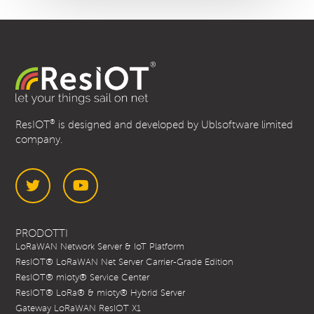
®
ResIOT
is designed and developed by Ublsoftware limited
company.
Twitter
YouTube
PRODOTTI
LoRaWAN Network Server & IoT Platform
ResIOT® LoRaWAN Net Server Carrier-Grade Edition
ResIOT® mioty® Service Center
ResIOT® LoRa® & mioty® Hybrid Server
Gateway LoRaWAN ResIOT X1