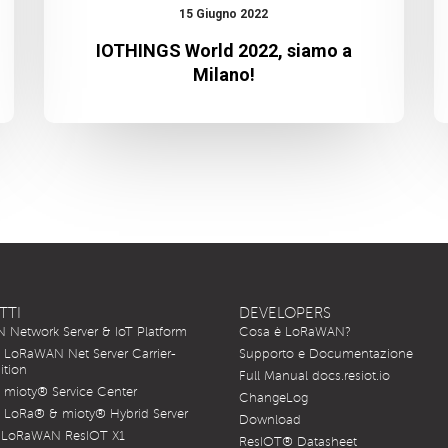
15 Giugno 2022
IOTHINGS World 2022, siamo a
Milano!
TTI
DEVELOPERS
Network Server & IoT Platform
Cosa è LoRaWAN?
LoRaWAN Net Server Carrier-
Supporto e Documentazione
ition
Full Manual docs.resiot.io
mioty® Service Center
ChangeLog
LoRa® & mioty® Hybrid Server
Download
 LoRaWAN ResIOT X1
ResIOT® Datasheet