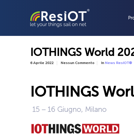
Pr
IOTHINGS World 20
In
6 Aprile 2022
Nessun Commento
News ResIOT®
IOTHINGS Worl
15 – 16 Giugno, Milano