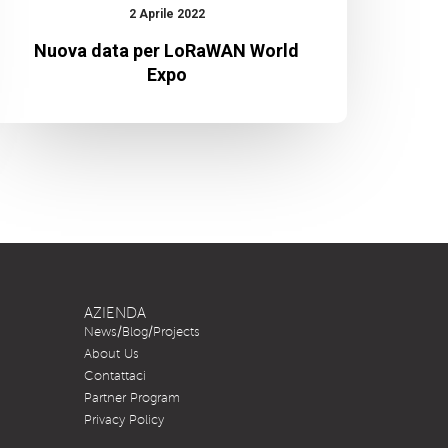
2 Aprile 2022
Nuova data per LoRaWAN World
Expo
AZIENDA
News/Blog/Projects
About Us
Contattaci
Partner Program
Privacy Policy