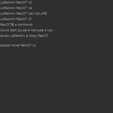
 LoRaWAN ResIOT X2
 LoRaWAN ResIOT X4
 LoRaWAN ResIOT X4S SOLARE
 LoRaWAN ResIOT X7
 ResIOT® a confronto
Quick Start Guide e Manuale d’uso
Ibrido LoRaWAN e Mioty ResIOT
otspot Miner ResIOT X1