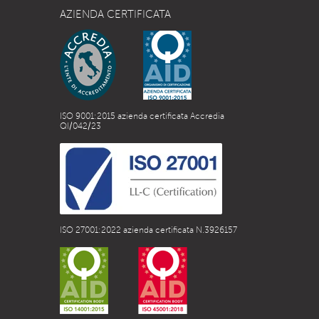
AZIENDA CERTIFICATA
ISO 9001:2015 azienda certificata Accredia
QI/042/23
ISO 27001:2022 azienda certificata N.3926157