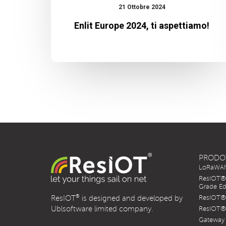
21 Ottobre 2024
Enlit Europe 2024, ti aspettiamo!
PRODO
LoRaWAN 
ResIOT® 
Grade Ed
®
ResIOT
is designed and developed by
ResIOT® 
Ublsoftware limited company.
ResIOT® 
Gateway