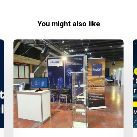
You might also like
IOTHINGS
World
2022,
siamo
a
Milano!