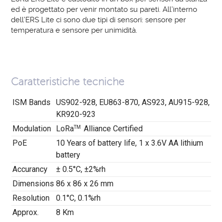
ed è progettato per venir montato su pareti. All’interno
dell’ERS Lite ci sono due tipi di sensori: sensore per
temperatura e sensore per unimidità.
Caratteristiche tecniche
ISM Bands
US902-928, EU863-870, AS923, AU915-928,
KR920-923
Modulation
LoRa
Alliance Certified
TM
PoE
10 Years of battery life, 1 x 3.6V AA lithium
battery
Accurancy
± 0.5°C, ±2%rh
Dimensions
86 x 86 x 26 mm
Resolution
0.1°C, 0.1%rh
Approx.
8 Km