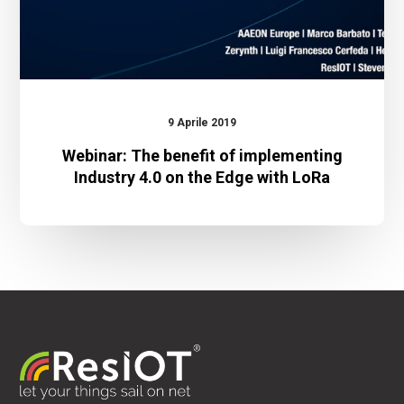
the
Edge
with
LoRa
9 Aprile 2019
Webinar: The benefit of implementing
Industry 4.0 on the Edge with LoRa