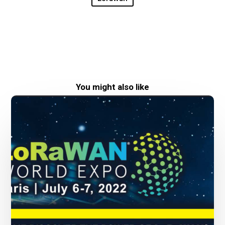
You might also like
Nuova
data
per
LoRaWAN
World
Expo