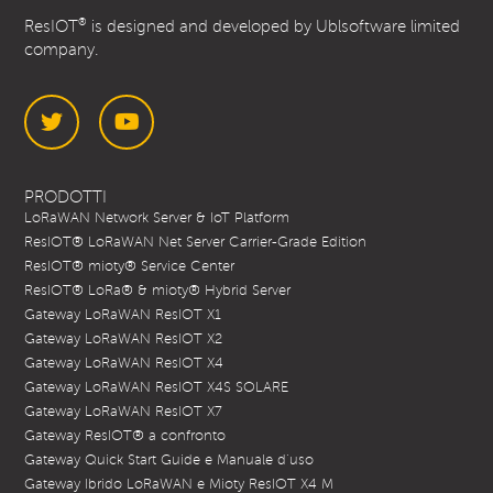
®
ResIOT
is designed and developed by Ublsoftware limited
company.
Twitter
YouTube
PRODOTTI
LoRaWAN Network Server & IoT Platform
ResIOT® LoRaWAN Net Server Carrier-Grade Edition
ResIOT® mioty® Service Center
ResIOT® LoRa® & mioty® Hybrid Server
Gateway LoRaWAN ResIOT X1
Gateway LoRaWAN ResIOT X2
Gateway LoRaWAN ResIOT X4
Gateway LoRaWAN ResIOT X4S SOLARE
Gateway LoRaWAN ResIOT X7
Gateway ResIOT® a confronto
Gateway Quick Start Guide e Manuale d’uso
Gateway Ibrido LoRaWAN e Mioty ResIOT X4 M