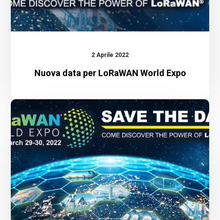
2 Aprile 2022
Nuova data per LoRaWAN World Expo
®
LoRaWAN
World
Expo
2022
Parigi