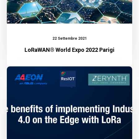
22 Settembre 2021
LoRaWAN® World Expo 2022 Parigi
Webinar:
The
benefit
of
implementing
Industry
4.0
on