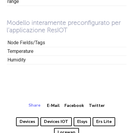
range
Modello interamente preconfigurato per
l’applicazione ResIOT
Node Fields/Tags
Temperature
Humidity
Share
E-Mail
Facebook
Twitter
Devices
Devices IOT
Elsys
Ers Lite
Lorawan