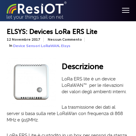
ELSYS: Devices LoRa ERS Lite
12 Novembre 2017
Nessun Commento
In
,
Device Sensori LoRaWAN
Elsys
Descrizione
LoRa ERS lite è un device
LoRaWAN
™
per le rilevazioni
dei valori degli ambienti interni.
La trasmissione dei dati al
server si basa sulla rete LoRaWan con frequenza di 868
MHz e 915MHz.
LoRa ERS Lite è custodito in un box per sensori da stanza