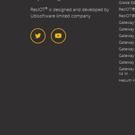
Grade Ed
®
ResIOT
is designed and developed by
ResIOT® 
Ublsoftware limited company.
ResIOT® 
Gateway
Gateway
Gateway
Gateway
Gateway
Twitter
YouTube
Gateway
Gateway 
Gateway 
X4 M
Helium H