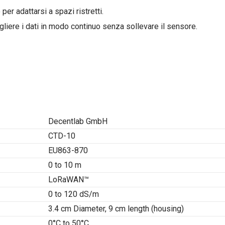
r adattarsi a spazi ristretti.
iere i dati in modo continuo senza sollevare il sensore.
Decentlab GmbH
CTD-10
EU863-870
0 to 10 m
LoRaWAN™
0 to 120 dS/m
3.4 cm Diameter, 9 cm length (housing)
0°C to 50°C