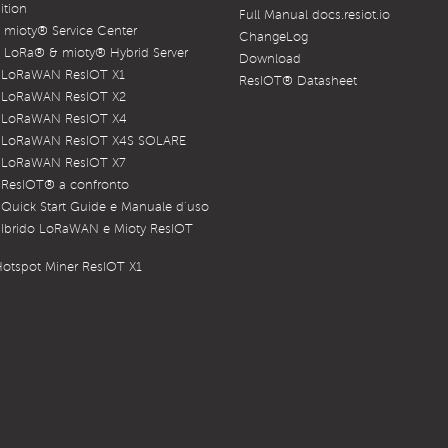
ition
Full Manual docs.resiot.io
mioty® Service Center
ChangeLog
LoRa® & mioty® Hybrid Server
Download
 LoRaWAN ResIOT X1
ResIOT® Datasheet
 LoRaWAN ResIOT X2
 LoRaWAN ResIOT X4
 LoRaWAN ResIOT X4S SOLARE
 LoRaWAN ResIOT X7
 ResIOT® a confronto
Quick Start Guide e Manuale d’uso
Ibrido LoRaWAN e Mioty ResIOT
otspot Miner ResIOT X1