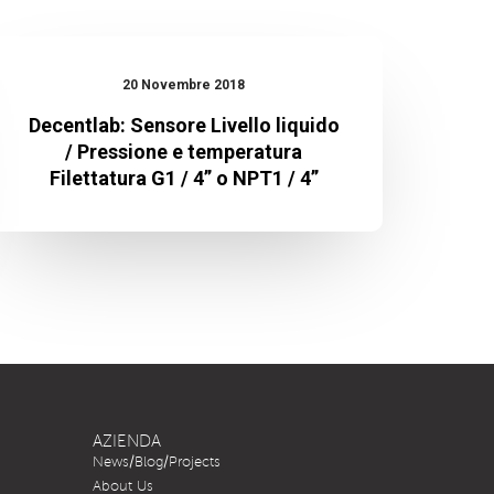
Decentlab:
Sensore
20 Novembre 2018
Livello
Decentlab: Sensore Livello liquido
/ Pressione e temperatura
liquido
Filettatura G1 / 4” o NPT1 / 4”
/
Pressione
e
temperatura
Filettatura
G1
/
4”
AZIENDA
o
News/Blog/Projects
NPT1
About Us