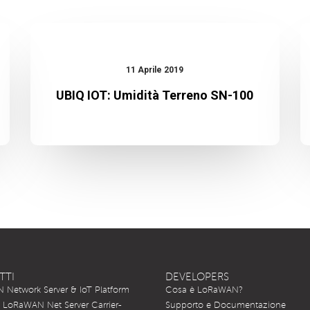
UBIQ
IOT:
11 Aprile 2019
Umidità
UBIQ IOT: Umidità Terreno SN-100
Terreno
SN-
100
TTI
DEVELOPERS
Network Server & IoT Platform
Cosa è LoRaWAN?
LoRaWAN Net Server Carrier-
Supporto e Documentazione