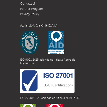
Contattaci
/
Partner Program
4”
Privacy Policy
AZIENDA CERTIFICATA
ISO 9001:2015 azienda certificata Accredia
QI/042/23
ISO 27001:2022 azienda certificata N.3926157