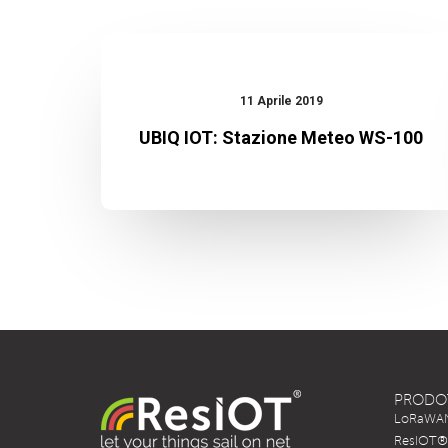
UBIQ
IOT:
11 Aprile 2019
Stazione
UBIQ IOT: Stazione Meteo WS-100
Meteo
WS-
100
PRODO
LoRaWAN 
ResIOT® 