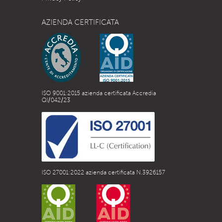
AZIENDA CERTIFICATA
ISO 9001:2015 azienda certificata Accredia
QI/042/23
ISO 27001:2022 azienda certificata N.3926157