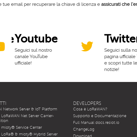
le tue email per recuperare la chiave di licenza e
assicurati che l’
Youtube
Twitte
one
Seguici sul nostro
Seguici sulla no
e per
canale YouTube
pagina ufficiale
ResIOT
ufficiale!
e scopri tutte l
notizie!
TTI
DEVELOPERS
Network Server & IoT Platform
Cosa è LoRaWAN?
LoRaWAN Net Server Carrier-
Supporto e Documentazione
ition
Full Manual docs.resiot.io
mioty® Service Center
ChangeLog
LoRa® & mioty® Hybrid Server
Download