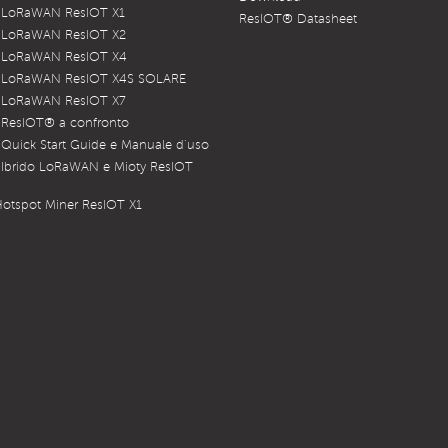
 LoRaWAN ResIOT X1
ResIOT® Datasheet
 LoRaWAN ResIOT X2
 LoRaWAN ResIOT X4
 LoRaWAN ResIOT X4S SOLARE
 LoRaWAN ResIOT X7
 ResIOT® a confronto
Quick Start Guide e Manuale d’uso
Ibrido LoRaWAN e Mioty ResIOT
otspot Miner ResIOT X1