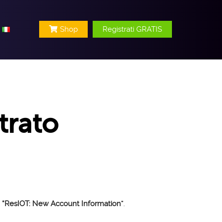
Shop
Registrati GRATIS
strato
:
“ResIOT: New Account Information”
.