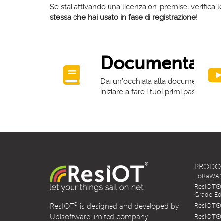
Se stai attivando una licenza on-premise, verifica 
stessa che hai usato in fase di registrazione
!
Documentazi
Dai un’occhiata alla documentazion
iniziare a fare i tuoi primi passi su 
PRODO
LoRaWAN 
ResIOT® 
Grade Ed
®
ResIOT
is designed and developed by
ResIOT® 
Ublsoftware limited company.
ResIOT® 