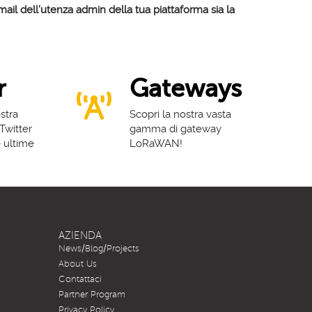
email dell’utenza admin della tua piattaforma sia la
r
Gateways
stra
Scopri la nostra vasta
 Twitter
gamma di gateway
e ultime
LoRaWAN!
AZIENDA
News/Blog/Projects
About Us
Contattaci
Partner Program
Privacy Policy