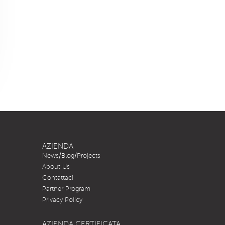
AZIENDA
News/Blog/Projects
About Us
Contattaci
Partner Program
Privacy Policy
AZIENDA CERTIFICATA