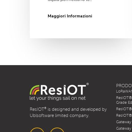
Maggiori Informazioni
PRODO
LoRaWAN 
ResIOT® 
Grade Ed
®
ResIOT
is designed and developed by
ResIOT® 
Ublsoftware limited company.
ResIOT® 
Gateway
Gateway