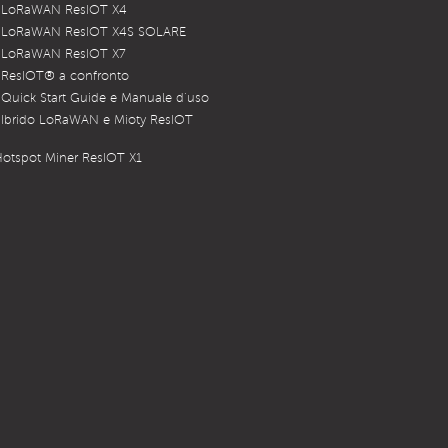
 LoRaWAN ResIOT X4
 LoRaWAN ResIOT X4S SOLARE
 LoRaWAN ResIOT X7
 ResIOT® a confronto
Quick Start Guide e Manuale d’uso
Ibrido LoRaWAN e Mioty ResIOT
otspot Miner ResIOT X1