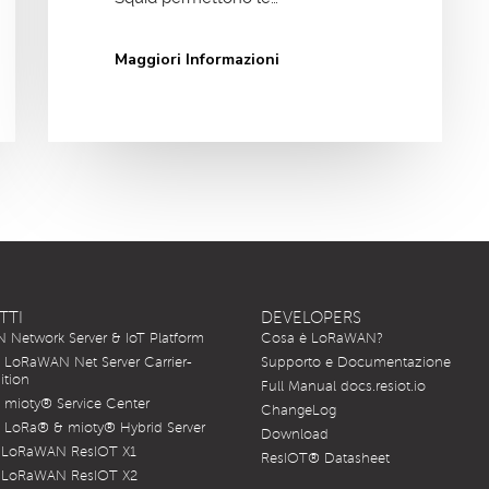
Maggiori Informazioni
TTI
DEVELOPERS
Network Server & IoT Platform
Cosa è LoRaWAN?
LoRaWAN Net Server Carrier-
Supporto e Documentazione
ition
Full Manual docs.resiot.io
mioty® Service Center
ChangeLog
LoRa® & mioty® Hybrid Server
Download
 LoRaWAN ResIOT X1
ResIOT® Datasheet
 LoRaWAN ResIOT X2