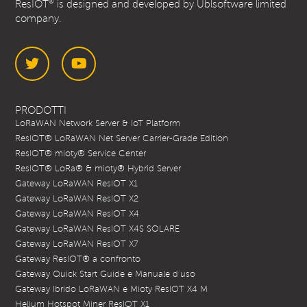
®
ResIOT
is designed and developed by Ublsoftware limited
company.
Twitter
YouTube
PRODOTTI
LoRaWAN Network Server & IoT Platform
ResIOT® LoRaWAN Net Server Carrier-Grade Edition
ResIOT® mioty® Service Center
ResIOT® LoRa® & mioty® Hybrid Server
Gateway LoRaWAN ResIOT X1
Gateway LoRaWAN ResIOT X2
Gateway LoRaWAN ResIOT X4
Gateway LoRaWAN ResIOT X4S SOLARE
Gateway LoRaWAN ResIOT X7
Gateway ResIOT® a confronto
Gateway Quick Start Guide e Manuale d’uso
Gateway Ibrido LoRaWAN e Mioty ResIOT X4 M
Helium Hotspot Miner ResIOT X1