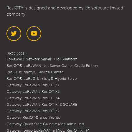
®
ResIOT
is designed and developed by Ublsoftware limited
company.
Twitter
YouTube
PRODOTTI
LoRaWAN Network Server & IoT Platform
ResIOT® LoRaWAN Net Server Carrier-Grade Edition
ResIOT® mioty® Service Center
ResIOT® LoRa® & mioty® Hybrid Server
Gateway LoRaWAN ResIOT X1
Gateway LoRaWAN ResIOT X2
Gateway LoRaWAN ResIOT X4
Gateway LoRaWAN ResIOT X4S SOLARE
Gateway LoRaWAN ResIOT X7
Gateway ResIOT® a confronto
Gateway Quick Start Guide e Manuale d’uso
Gateway Ibrido LoRaWAN e Mioty ResIOT X4 M