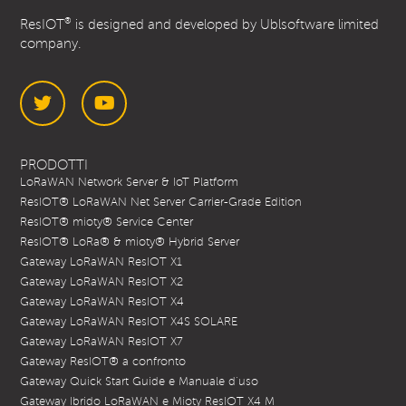
®
ResIOT
is designed and developed by Ublsoftware limited
company.
Twitter
YouTube
PRODOTTI
LoRaWAN Network Server & IoT Platform
ResIOT® LoRaWAN Net Server Carrier-Grade Edition
ResIOT® mioty® Service Center
ResIOT® LoRa® & mioty® Hybrid Server
Gateway LoRaWAN ResIOT X1
Gateway LoRaWAN ResIOT X2
Gateway LoRaWAN ResIOT X4
Gateway LoRaWAN ResIOT X4S SOLARE
Gateway LoRaWAN ResIOT X7
Gateway ResIOT® a confronto
Gateway Quick Start Guide e Manuale d’uso
Gateway Ibrido LoRaWAN e Mioty ResIOT X4 M