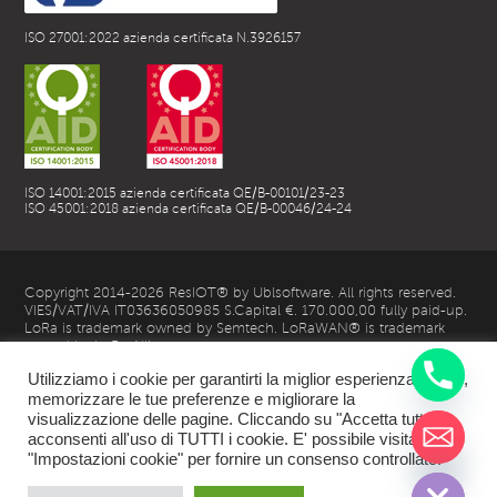
ISO 27001:2022 azienda certificata N.3926157
ISO 14001:2015 azienda certificata QE/B-00101/23-23
ISO 45001:2018 azienda certificata QE/B-00046/24-24
Copyright 2014-2026 ResIOT® by Ublsoftware. All rights reserved.
VIES/VAT/IVA IT03636050985 S.Capital €. 170.000,00 fully paid-up.
LoRa is trademark owned by Semtech. LoRaWAN® is trademark
owned by LoRa Alliance
Utilizziamo i cookie per garantirti la miglior esperienza utente,
memorizzare le tue preferenze e migliorare la
visualizzazione delle pagine. Cliccando su "Accetta tutto",
acconsenti all'uso di TUTTI i cookie. E' possibile visitare
chaty
"Impostazioni cookie" per fornire un consenso controllato.
Hide
| Privacy Policy |