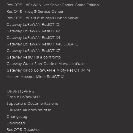
ResIOT® LoRaWAN Net Server Carrier-Grade Edition
ResIOT® mioty® Service Center
ResIOT® LoRa® & mioty® Hybrid Server
Gateway LoRaWAN ResIOT X1
Gateway LoRaWAN ResIOT X2
Gateway LoRaWAN ResIOT X4
Gateway LoRaWAN ResIOT X4S SOLARE
Gateway LoRaWAN ResIOT X7
Gateway ResIOT® a confronto
Gateway Quick Start Guide e Manuale d’uso
Gateway Ibrido LoRaWAN e Mioty ResIOT X4 M
Helium Hotspot Miner ResIOT X1
DEVELOPERS
Cosa è LoRaWAN?
Supporto e Documentazione
Full Manual docs.resiot.io
ChangeLog
Download
ResIOT® Datasheet