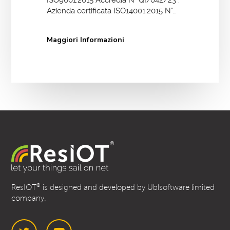
ISO9001:2015 Accredia N° QI/042/23 .
Azienda certificata ISO14001:2015 N°…
Maggiori Informazioni
®
ResIOT
is designed and developed by Ublsoftware limited
company.