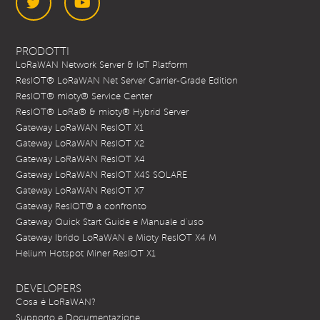
Twitter
YouTube
PRODOTTI
LoRaWAN Network Server & IoT Platform
ResIOT® LoRaWAN Net Server Carrier-Grade Edition
ResIOT® mioty® Service Center
ResIOT® LoRa® & mioty® Hybrid Server
Gateway LoRaWAN ResIOT X1
Gateway LoRaWAN ResIOT X2
Gateway LoRaWAN ResIOT X4
Gateway LoRaWAN ResIOT X4S SOLARE
Gateway LoRaWAN ResIOT X7
Gateway ResIOT® a confronto
Gateway Quick Start Guide e Manuale d’uso
Gateway Ibrido LoRaWAN e Mioty ResIOT X4 M
Helium Hotspot Miner ResIOT X1
DEVELOPERS
Cosa è LoRaWAN?
Supporto e Documentazione