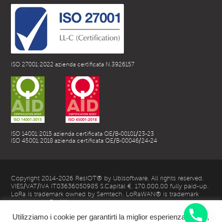
ISO 27001:2022 azienda certificata N.3926157
ISO 14001:2015 azienda certificata QE/B-00101/23-23
ISO 45001:2018 azienda certificata QE/B-00046/24-24
Copyright 2014-2026 ResIOT® by Ublsoftware. All rights reserved.
VIES/VAT/IVA IT03636050985 S.Capital €. 170.000,00 fully paid-up.
LoRa is trademark owned by Semtech. LoRaWAN® is trademark
owned by LoRa Alliance
Utilizziamo i cookie per garantirti la miglior esperienza utente,