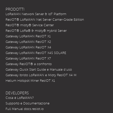
Twitter
YouTube
PRODOTTI
LoRaWAN Network Server & IoT Platform
ResIOT® LoRaWAN Net Server Carrier-Grade Edition
ResIOT® mioty® Service Center
ResIOT® LoRa® & mioty® Hybrid Server
Gateway LoRaWAN ResIOT X1
Gateway LoRaWAN ResIOT X2
Gateway LoRaWAN ResIOT X4
Gateway LoRaWAN ResIOT X4S SOLARE
Gateway LoRaWAN ResIOT X7
Gateway ResIOT® a confronto
Gateway Quick Start Guide e Manuale d’uso
Gateway Ibrido LoRaWAN e Mioty ResIOT X4 M
Helium Hotspot Miner ResIOT X1
DEVELOPERS
Cosa è LoRaWAN?
Supporto e Documentazione
Full Manual docs.resiot.io