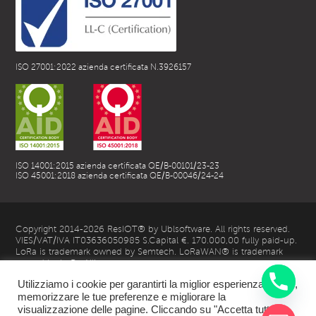
ISO 27001:2022 azienda certificata N.3926157
ISO 14001:2015 azienda certificata QE/B-00101/23-23
ISO 45001:2018 azienda certificata QE/B-00046/24-24
Copyright 2014-2026 ResIOT® by Ublsoftware. All rights reserved.
VIES/VAT/IVA IT03636050985 S.Capital €. 170.000,00 fully paid-up.
LoRa is trademark owned by Semtech. LoRaWAN® is trademark
owned by LoRa Alliance
Utilizziamo i cookie per garantirti la miglior esperienza utente,
memorizzare le tue preferenze e migliorare la
visualizzazione delle pagine. Cliccando su "Accetta tutto",