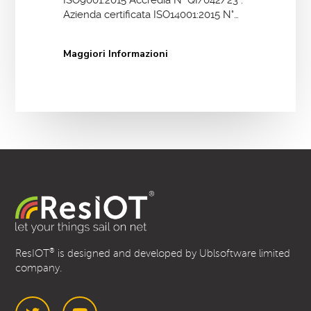
ISO9001:2015 Accredia N° QI/042/23 .
Azienda certificata ISO14001:2015 N°…
Maggiori Informazioni
®
ResIOT
is designed and developed by Ublsoftware limited
company.