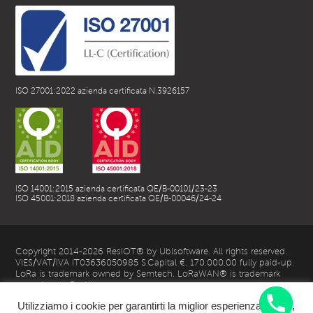
ISO 27001:2022 azienda certificata N.3926157
ISO 14001:2015 azienda certificata QE/B-00101/23-23
ISO 45001:2018 azienda certificata QE/B-00046/24-24
Copyright 2014-2026 ResIOT® by Ublsoftware. All rights reserved.
VIES/VAT/IVA IT03636050985 S.Capital €. 170.000,00 fully paid-up.
LoRa is trademark owned by Semtech. LoRaWAN® is trademark
owned by LoRa Alliance
Utilizziamo i cookie per garantirti la miglior esperienza utente,