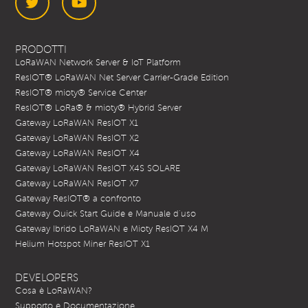
Twitter
YouTube
PRODOTTI
LoRaWAN Network Server & IoT Platform
ResIOT® LoRaWAN Net Server Carrier-Grade Edition
ResIOT® mioty® Service Center
ResIOT® LoRa® & mioty® Hybrid Server
Gateway LoRaWAN ResIOT X1
Gateway LoRaWAN ResIOT X2
Gateway LoRaWAN ResIOT X4
Gateway LoRaWAN ResIOT X4S SOLARE
Gateway LoRaWAN ResIOT X7
Gateway ResIOT® a confronto
Gateway Quick Start Guide e Manuale d’uso
Gateway Ibrido LoRaWAN e Mioty ResIOT X4 M
Helium Hotspot Miner ResIOT X1
DEVELOPERS
Cosa è LoRaWAN?
Supporto e Documentazione