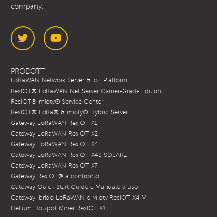
company.
Twitter
YouTube
PRODOTTI
LoRaWAN Network Server & IoT Platform
ResIOT® LoRaWAN Net Server Carrier-Grade Edition
ResIOT® mioty® Service Center
ResIOT® LoRa® & mioty® Hybrid Server
Gateway LoRaWAN ResIOT X1
Gateway LoRaWAN ResIOT X2
Gateway LoRaWAN ResIOT X4
Gateway LoRaWAN ResIOT X4S SOLARE
Gateway LoRaWAN ResIOT X7
Gateway ResIOT® a confronto
Gateway Quick Start Guide e Manuale d’uso
Gateway Ibrido LoRaWAN e Mioty ResIOT X4 M
Helium Hotspot Miner ResIOT X1