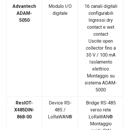
Advantech
Modulo I/O
16 canali digitali
ADAM-
digitale
configurabili
5050
Ingressi dry
contact e wet
contact
Uscite open
collector fino a
30 V / 100 mA
Isolamento
elettrico
Montaggio su
sistema ADAM-
5000
ResIOT-
Device RS-
Bridge RS-485
X485DIN-
485 /
verso rete
868-00
LoRaWAN®
LoRaWAN®
Montaggio