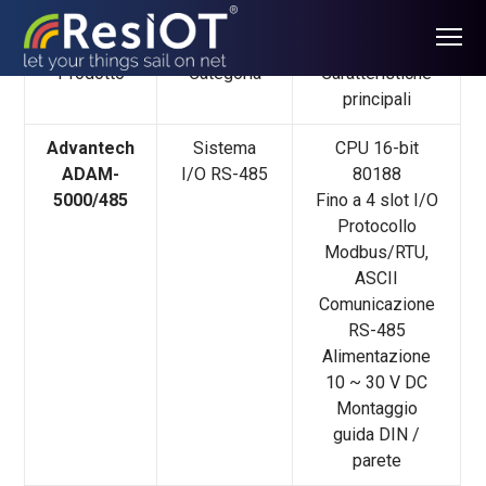
Specifiche Tecniche
Prodotto
Categoria
Caratteristiche
principali
Advantech
Sistema
CPU 16-bit
ADAM-
I/O RS-485
80188
5000/485
Fino a 4 slot I/O
Protocollo
Modbus/RTU,
ASCII
Comunicazione
RS-485
Alimentazione
10 ~ 30 V DC
Montaggio
guida DIN /
parete